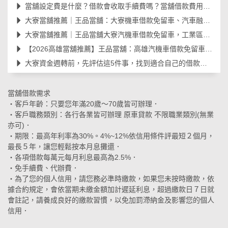
當舖設定費是什麼？借款會收取手續費嗎？當舖借款費用與規範一次看懂
大寮當舖推薦｜王品當舖：大寮機車借款免留車、汽車融資合法快速撥款
大寮當舖推薦｜王品當舖大寮汽機車借款免留車，工業區朋友最放心選擇
【2026高雄當舖推薦】王品當舖：高雄汽機車借款免留車、線上安全諮詢、資金周轉大
大寮資金週轉前，先評估這5件事，找到適合自己的借款方式
當舖借款需求
‧客戶年齡：只要您年滿20歲～70歲皆可辦理．
‧客戶職務類別：各行各業皆可辦理 原車貸款 不限職業類別(無業
亦可)．
‧期限：最高年利率為30%。4%~12%依信用條件評最短２個月，
最長５年，讓您輕鬆按本月息攤還．
‧各項借款每萬元每月利息最高為2.5%．
‧免手續費、代辦費．
‧為了您的個人信用，請您務必準時繳款，如果您未按時繳款，依
據合約規定，會依當期未繳金額加計遲延利息，超過繳款日７日就
會註記，請養成良好的繳款習慣，以免加罰滯納金及影響您的個人
信用．