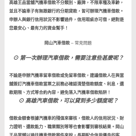
高雄王品當舖
汽機車
借款不分類別、廠牌，不限車種及車齡，
並且不論車子有無跟銀行的分期貸款，皆可辦理
汽機車
借款。
申辦人與銀行信用狀況不影響過件，信用瑕疵亦可借，絕對是
您最安心、最有力的資金幫手！
岡山汽車借款
– 常見問題
⊙ 第一次辦理汽車借款，需要注意些甚麼呢？
不論是申辦
汽機車
留車借款或免留車借款，建議借款人在與當
舖簽訂
汽機車
借款當票之前務必確認清楚借款額度、利息，還
款期限、方式等合約內容，避免落入
汽機車
借款陷阱
！
⊙ 高雄汽車借款，可以貸到多少額度呢？
借款金額會根據
汽機車
的殘值來審核，借款人的信用狀況、財
力證明、還款能力、職業類別等等也會影響到審核結果。岡山
王品當舖以過往機車借款案件來說，長期配合信用優良的客