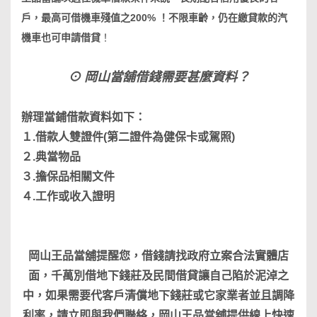
戶，最高可借機車殘值之200% ！不限車齡，仍在繳貸款的
汽
機車
也可申請借貸
！
⊙ 岡山當舖借錢需要甚麼資料？
辦理當鋪借款資料如下：
１.借款人雙證件(第二證件為健保卡或駕照)
２.典當物品
３.擔保品相關文件
４.工作或收入證明
岡山王品當舖提醒您，借錢請找政府立案合法實體店
面，千萬別借地下錢莊及民間借貸讓自己陷於泥淖之
中，如果需要代客戶清償地下錢莊或它家業者並且調降
利率，請立即與我們聯絡，岡山王品當舖提供線上快速