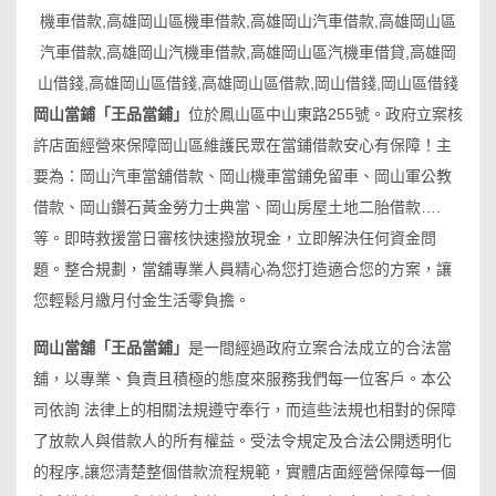
岡山當鋪「王品當鋪」
位於鳳山區中山東路255號。政府立案核
許店面經營來保障岡山區維護民眾在當鋪借款安心有保障！主
要為：岡山汽車當舖借款、岡山機車當鋪免留車、岡山軍公教
借款、岡山鑽石黃金勞力士典當、岡山房屋土地二胎借款….
等。即時救援當日審核快速撥放現金，立即解決任何資金問
題。整合規劃，當舖專業人員精心為您打造適合您的方案，讓
您輕鬆月繳月付金生活零負擔。
岡山當舖「王品當鋪」
是一間經過政府立案合法成立的合法當
舖，以專業、負責且積極的態度來服務我們每一位客戶。本公
司依詢 法律上的相關法規遵守奉行，而這些法規也相對的保障
了放款人與借款人的所有權益。受法令規定及合法公開透明化
的程序,讓您清楚整個借款流程規範，實體店面經營保障每一個