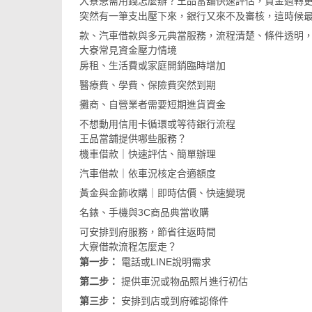
大寮急需用錢怎麼辦？王品當舖快速評估，資金週轉
突然有一筆支出壓下來，銀行又來不及審核，這時候
款、汽車借款與多元典當服務，流程清楚、條件透明
大寮常見資金壓力情境
房租、生活費或家庭開銷臨時增加
醫療費、學費、保險費突然到期
攤商、自營業者需要短期進貨資金
不想動用信用卡循環或等待銀行流程
王品當舖提供哪些服務？
機車借款｜快速評估、簡單辦理
汽車借款｜依車況核定合適額度
黃金與金飾收購｜即時估價、快速變現
名錶、手機與3C商品典當收購
可安排到府服務，節省往返時間
大寮借款流程怎麼走？
第一步：
電話或LINE說明需求
第二步：
提供車況或物品照片進行初估
第三步：
安排到店或到府確認條件