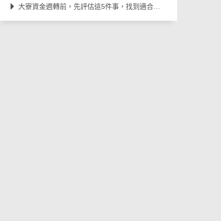
大寮資金週轉前，先評估這5件事，找到適合自己的借款方式