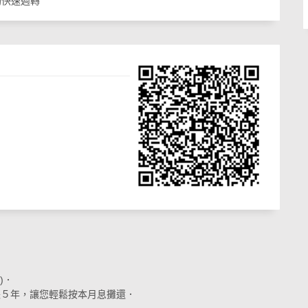
助快速週轉
)．
最長５年，讓您輕鬆按本月息攤還．