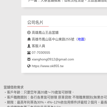
下一篇：
大寮當舖推薦｜借款流程清楚，王品當舖協
公司名片
高雄鳳山王品當舖
高雄市鳳山區中山東路255號
（
地圖
）
客服人員
07-7030555
xianghong0912@gmail.com
https://www.ok855.tw
當舖借款需求
‧客戶年齡：只要您年滿20歲～70歲皆可辦理．
‧客戶職務類別：各行各業皆可辦理 原車貸款 不限職業類別(無業亦可
‧期限：最高年利率為30%。4%~12%依信用條件評最短２個月，