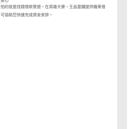
更安心
最怕的就是找錯借款管道。在高雄大寮，王品當舖提供機車借
，可協助您快速完成資金安排。