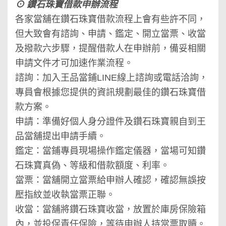
⊙ 鑽石珠寶借款申辦流程
各家當舖在鑽石珠寶借款流程上會有些許不同，
但大致會有諮詢、申請、鑑定、開立當票、收當
及撥款六步驟，提醒借款人在申辦前，備妥相關
申請文件才可加速作業流程。
諮詢：加入王品當鋪LINE線上諮詢或電話洽詢，
專員會根據您提供的資訊規劃最佳的鑽石珠寶借
款方案。
申請：準備好個人身分證件及鑽石珠寶親自到王
品當舖提出申請手續。
鑑定：當鋪專員現場操作鑑定儀器，當場可知鑽
石珠寶真偽、等級和借款額度、利率。
當票：當舖開立當票給申辦人確認，確認無誤按
壓指紋並收執當票正聯。
收當：當舖將鑽石珠寶收當，放置於庫房保險箱
內，並投保責任保險，等待申辦人持當票取贖。