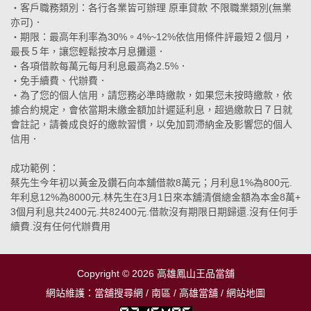
‧客戶職務類別：各行各業皆可辦理 原車貸款 不限職業類別(無業
亦可)．
‧期限：最高年利率為30%。4%~12%依信用條件評最短２個月，
最長５年，讓您輕鬆按本月息攤還．
‧各項借款每萬元每月利息最高為2.5%．
‧免手續費、代辦費．
‧為了您的個人信用，請您務必準時繳款，如果您未按時繳款，依
據合約規定，會依當期未繳金額加計遲延利息，超過繳款日７日就
會註記，請養成良好的繳款習慣，以免加罰滯納金及影響您的個人
信用．
成功範例：
蔡先生今年初以黃金及鑽石向本舖借款8萬元；月利息1%為800元.
年利息12%為8000元.林先生在3月1日來本舖清償總金額為本金8萬+
3個月利息共2400元.共82400元.借款沒有期限日期歸還.沒有任何手
續費.沒有任何代辦費用
Copyright © 2026
高雄鳳山王品當舖
網站維護：
當舖搜尋網
/
南區
/
高雄當舖
/
網站地圖