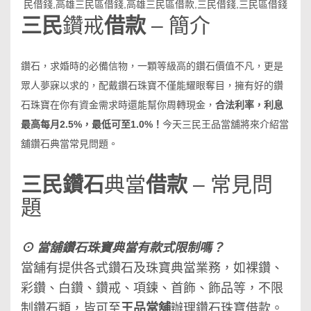
三民
鑽戒
借款
– 簡介
鑽石，求婚時的必備信物，一顆等級高的鑽石價值不凡，更是
眾人夢寐以求的，配戴鑽石珠寶不僅能耀眼奪目，擁有好的鑽
石珠寶在你有資金需求時還能幫你周轉現金，
合法利率，利息
最高每月2.5%，最低可至1.0%！
今天三民王品當舖將來介紹當
舖鑽石典當常見問題。
三民鑽石
典當
借款
– 常見問
題
⊙ 當舖鑽石珠寶典當有款式限制嗎？
當舖有提供各式鑽石及珠寶典當業務，如裸鑽、
彩鑽、白鑽、鑽戒、項鍊、首飾、飾品等，不限
制鑽石類，皆可至
王品當舖
辦理鑽石珠寶借款。