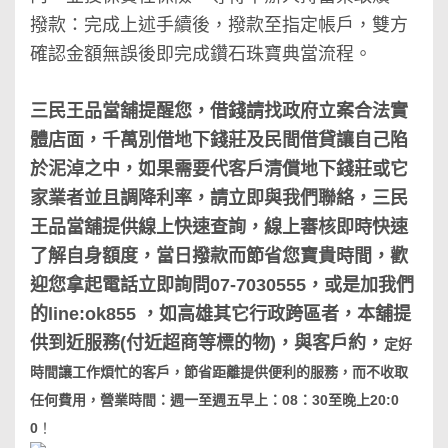
撥款：完成上述手續後，撥款至指定帳戶，雙方
確認金額無誤後即完成鑽石珠寶典當流程。
三民王品當舖提醒您，借錢請找政府立案合法實
體店面，千萬別借地下錢莊及民間借貸讓自己陷
於泥淖之中，如果需要代客戶清償地下錢莊或它
家業者並且調降利率，請立即與我們聯絡，三民
王品當舖提供線上快速查詢，線上審核即時快速
了解自身額度，當日撥款而節省您寶貴時間，歡
迎您拿起電話立即詢問07-7030555，或是加我們
的line:ok855 ，如高雄其它行政跨區者，本舖提
供到近服務(付近超商等標的物)，與客戶約，
定好
時間讓工作煩忙的客戶，節省距離提供便利的服務，而不收取
任何費用，營業時間：週一至週五早上：08：30至晚上20:0
0
！