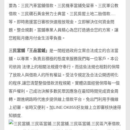
要為：三民汽車當舖借款、三民機車當鋪免留車、三民軍公教
借款、三民礸石黃金勞力士典當、三民房屋土地二胎借款….
等。即時救援當日審核快速撥放現金，立即解決任何資金問
題。整合規劃，當舖專業人員精心為您打造適合您的方案，讓
您輕鬆月繳月付金生活零負擔。
三民當舖「王品當鋪」
是一間經過政府立案合法成立的合法當
舖，以專業、負責且積極的態度來服務我們每一位客戶。本公
司依詢 法律上的相關法規遵守奉行，而這些法規也相對的保障
了放款人與借款人的所有權益。受法令規定及合法公開透明化
的程序,讓您清楚整個借款流程規範，實體店面經營保障每一個
客戶權利。己成功決解多數民眾因應急在最短時間完成資金周
轉。跟進網路時代進步提供線上借款平台，免出門利用手機線
上初審，省時又便利。加LINE:OK855好友線上立即審核快速得
知額度.