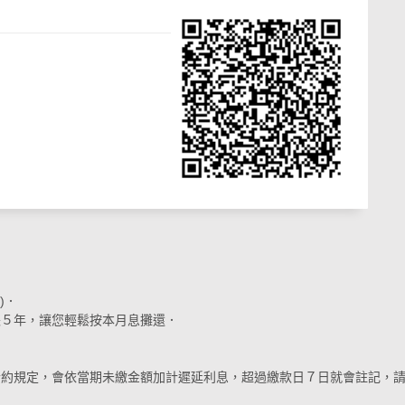
)．
最長５年，讓您輕鬆按本月息攤還．
合約規定，會依當期未繳金額加計遲延利息，超過繳款日７日就會註記，