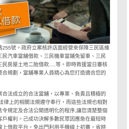
路255號。政府立案核許店面經營來保障三民區維
三民汽車當舖借款、三民機車當鋪免留車、三民
三民房屋土地二胎借款….等。即時救援當日審核
整合規劃，當舖專業人員精心為您打造適合您的
案合法成立的合法當舖，以專業、負責且積極的
 法律上的相關法規遵守奉行，而這些法規也相對
法令規定及合法公開透明化的程序,讓您清楚整個
客戶權利。己成功決解多數民眾因應急在最短時
線上借款平台，免出門利用手機線上初審，省時