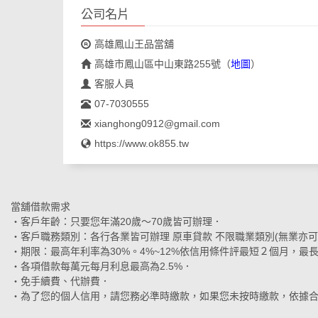
公司名片
高雄鳳山王品當舖
高雄市鳳山區中山東路255號
（
地圖
）
客服人員
07-7030555
xianghong0912@gmail.com
https://www.ok855.tw
當舖借款需求
‧客戶年齡：只要您年滿20歲～70歲皆可辦理．
‧客戶職務類別：各行各業皆可辦理 原車貸款 不限職業類別(無業亦可
‧期限：最高年利率為30%。4%~12%依信用條件評最短２個月，
‧各項借款每萬元每月利息最高為2.5%．
‧免手續費、代辦費．
‧為了您的個人信用，請您務必準時繳款，如果您未按時繳款，依據