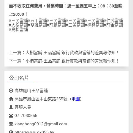
而不收取任何費用，營業時間：週一至週五早上：08：30至晚
上20:00！
#三民當舖
#五甲當舖
#三民當舖
#三民當舖
#三民當舖
#仁武當舖
#大樹當舖
#苓雅當舖
#前鎮當舖
#三民當舖
#楠梓當舖
#前金當舖
#鳥松當舖
上一篇：
大樹當舖-王品當舖 銀行貸款與當舖的差異報你知！
下一篇：
小港當舖-王品當舖 銀行貸款與當舖的差異報你知！
公司名片
高雄鳳山王品當舖
高雄市鳳山區中山東路255號
（
地圖
）
客服人員
07-7030555
xianghong0912@gmail.com
https://www.ok855.tw