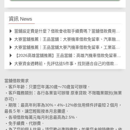
資訊 News
當舖設定費是什麼？借款會收取手續費嗎？當舖借款費用與規範一次看懂
大寮當舖推薦｜王品當舖：大寮機車借款免留車、汽車融資合法快速撥款
大寮當舖推薦｜王品當舖大寮汽機車借款免留車，工業區朋友最放心選擇
【2026高雄當舖推薦】王品當舖：高雄汽機車借款免留車、線上安全諮詢、資金周轉大
大寮資金週轉前，先評估這5件事，找到適合自己的借款方式
當舖借款需求
‧客戶年齡：只要您年滿20歲～70歲皆可辦理．
‧客戶職務類別：各行各業皆可辦理 原車貸款 不限職業類別(無業
亦可)．
‧期限：最高年利率為30%。4%~12%依信用條件評最短２個月，
最長５年，讓您輕鬆按本月息攤還．
‧各項借款每萬元每月利息最高為2.5%．
‧免手續費、代辦費．
‧為了您的個人信用，請您務必準時繳款，如果您未按時繳款，依