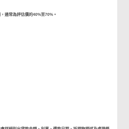
常為評估價的40%至70%。
。
細列出貸款金額、利率、還款日期、抵押物描述及處理條